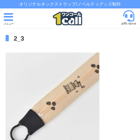
オリジナルネックストラップ/ノベルティグッズ制作
お問い合わせ
2_3
トップページ
発注の流れ
制作実績
よくあるご質問
会社概要
お問い合わせ